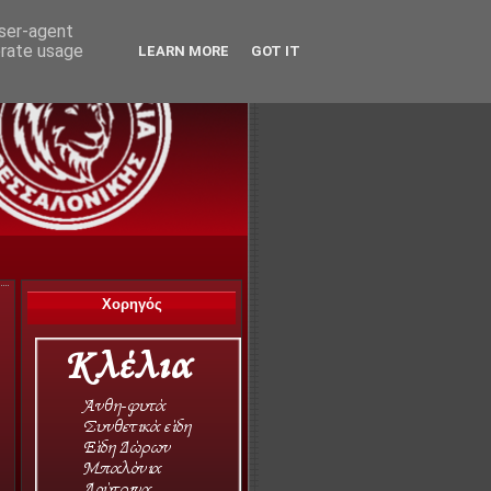
user-agent
erate usage
LEARN MORE
GOT IT
Χορηγός