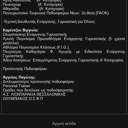
Άγιος Αθανάσιος (Α΄ Κατηγορία)
Πευκοχώρι (Α΄ Κατηγορία)
Αθηναϊδα (Α΄ Κατηγορία)
Πανευρωπαϊκό Τουρνουά Ποδοσφαίρου Νέων: 2η θέση (ΠΑΟΚ).
-Τεχνική Διευθυντής Ενόργανης,
Γυμναστική για Όλους:
Καρέντζου Βιργινία:
Ολυμπιονίκης Ενόργανης Γυμναστικής
Χρυσή Παγκόσμια Πρωταθλήτρια Ενόργανης Γυμναστικής (5 χρυσά
μετάλλια)
Αθλήτρια Παγκοσμίου Κλάσεως (F.I.G.),
Πτυχιούχος Καθηγήτρια Φ. Αγωγής με Ειδικότητα Ενόργανης
Γυμναστικής
Άδεια Ασκήσεως Επαγγέλματος Ενόργανης Γυμναστικής A' Κατηγορίας
Προπονητής Ποδοσφαίρου:
Άγγελος Παγώτης:
Διπλωματούχος προπονητής ποδοσφαίρου
Personal Trainer
Oμάδες που διετέλεσε ως ποδοσφαιριστής:
Α.Σ. ΛΙΟΝΤΑΡΑΚΙΑ ΘΕΣΣΑΛΟΝΙΚΗΣ
ΟΛΥΜΠΙΑΚΟΣ Ο.Σ.Φ.Π
Αρχική σελίδα