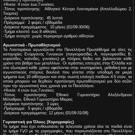
-Ηλικία:
4 ετών έως Γυναίκες
-Τόπος προπόνησης:
Αθλητικό Κέντρο Λιονταράκια
(Απολλοδώρου 2,
Τούμπα)
-Διάρκεια προπόνησης: 45
λεπτά
-Πρόγραμμα:
2 φορές / εβδομάδα
-Διάρκεια προγράμματος:
10 μήνες (01/09-30/06)
-Τμήμα κλειστό: έως 8 αθλητές
-Τμήμα ανοιχτό: χωρίς περιορισμό αριθμού αθλητών
Αγωνιστικά - Πρωταθλητισμού
Τα Λιονταράκια αγωνίζονται στο Πανελλήνιο Πρωτάθλημα σε όλες τις
κατηγορίες Ενόργανης Γυναικών (παγκορασίδες Α, παγκορασίδες Β,
κορασίδες, νεάνιδες, γυναίκες) με πλήρεις 6άδες και βρίσκονται κάθε
χρόνο στο βάθρο των μεταλλίων. Οι τεράστιες επιτυχίες στην Ελλάδα και
στο εξωτερικό κάθε χρόνο οφείλονται στην συστηματική, μεθοδική και με
αγωνιστικούς στόχους δουλειά που γίνεται στην υποδομή σε μικρά
τμήματα έως 10 αθλητριών και στην σωστή επιλογή παιδιών 4-5 ετών, τα
οποία μπορούν να δεχθούν προπόνηση πρωταθλητισμού για δύο σεζόν
πριν την αγωνιστική τους χρονιά για το Πανελλήνιο.
-Ηλικία:
4 ετών έως Γυναίκες
-Τόπος προπόνησης:
Εθνικό Γυμναστήριο Αλεξάνδρειου
Μέλαθρου,
Εθνικό Γυμναστήριο Μίκρας
-Διάρκεια προπόνησης:
3 ώρες
-Πρόγραμμα:
5 φορές / εβδομάδα
-Διάρκεια προγράμματος:
12 μήνες (01/09-31/08)
Γυμναστική για Όλους (Χορογραφίες)
Το τμήμα που έχει ενθουσιάσει τα τελευταία χρόνια όλα τα παιδιά είναι
το τμήμα ΓγΟ με τις χορογραφίες, που παρουσιάζονται στο Πανελλήνιο