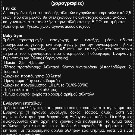
(χορογραφίες)
Γενικά:
Λειτουργούν τμήματα υποδομής αθλητών αγοριών και κοριτσιών από 2,5
ετών, που στο μέλλον θα στελεχώνουν τις αντίστοιχες ομάδες ανδρών
και γυναικών στα πανελλήνια πρωταθλήματα της Ε.Γ.Ο. και τμήματα
Άσκησης και Υγείας, χωρίς αγωνιστικούς στόχους.
Baby Gym
Τμήμα προσαρμογής, εισαγωγής και ένταξης, μέσω ειδικού
προγράμματος γενικής κινητικής αγωγής για την συγκεκριμένη ηλικία
αγοριών και κοριτσιών, ώστε 4-5 ετών να επιλεγούν στα αντίστοιχα
τμήματα του αγωνίσματος που υπερτερούν, Ποδόσφαιρο, Ενόργανη,
Γυμναστική για Όλους (Χορογραφίες)
-Ηλικία:
2,5 – 4,5 ετών
-Τόπος προπόνησης:
Αθλητικό Κέντρο Λιονταράκια
(Απολλοδώρου 2,
Τούμπα)
-Διάρκεια προπόνησης:
30 λεπτά
-Πρόγραμμα:
1 φορά / εβδομάδα
-Διάρκεια προγράμματος:
10 μήνες (01/09-30/06)
-Τμήμα κλειστό: έως 6 αθλητές
-Τμήμα ανοιχτό: χωρίς περιορισμό αριθμού αθλητών
Ενόργανη επιπέδων
Τμήματα καλλιέργειας και προετοιμασίας κοριτσιών στο αγώνισμα της
Ενόργανης (4 όργανα: μονόζυγο, δοκός, έδαφος, άλμα), ώστε να
αγωνιστούν στην ετήσια διοργάνωση Ενόργανης επιπέδων. Οι αθλήτριες
αξιολογούνται στην αρχή της χρονιάς και καθορίζεται το τμήμα τους
ανάλογα την ηλικία και το επίπεδο. Λειτουργούν 15 τμήματα σε 10
επίπεδα, με περιορισμένο αριθμό αθλητών έως 8/τμήμα, ώστε να είναι
ποιοτική η προπόνηση!