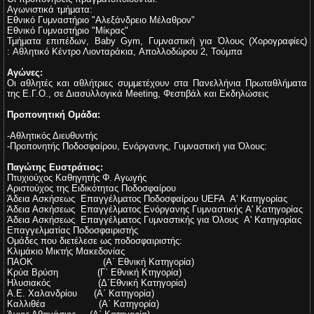
Αγωνιστικά τμήματα:
Εθνικό Γυμναστήριο "Αλεξάνδρειο Μέλαθρον"
Εθνικό Γυμναστήριο "Μίκρας"
Τμήματα επιπέδων, Baby Gym, Γυμναστική για Όλους (Χορογραφίες)
:
Αθλητικό Κέντρο Λιονταράκια,
Απολλοδώρου 2, Τούμπα
Αγώνες:
Οι αθλητές και αθλήτριες συμμετέχουν στα Πανελλήνια Πρωταθλήματα
της Ε.Γ.Ο., σε Διασυλλογικά Meeting, Φεστιβάλ και Εκδηλώσεις
Προπονητική Ομάδα:
-Αθλητικός Διευθυντής
-Προπονητής Ποδοσφαίρου, Ενόργανης, Γυμναστική για Όλους:
Παγώτης Ευστράτιος:
Πτυχιούχος Καθηγητής Φ. Αγωγής
Αριστούχος της Ειδικότητας Ποδοσφαίρου
Άδεια Ασκήσεως Επαγγέλματος Ποδοσφαίρου UEFA A' Κατηγορίας
Άδεια Ασκήσεως Επαγγέλματος Ενόργανης Γυμναστικής A' Κατηγορίας
Άδεια Ασκήσεως Επαγγέλματος Γυμναστικής για Όλους A' Κατηγορίας
Επαγγελματίας Ποδοσφαιριστής
Oμάδες που διετέλεσε ως ποδοσφαιριστής:
Κλιμάκιο Μικτής Μακεδονίας
ΠΑΟΚ (Α΄ Εθνική Κατηγορία)
Κρύα Βρύση (Γ΄ Εθνική Κτηγορία)
Ηλυσιακός (Δ΄Εθνική Κατηγορία)
Α.Ε. Χαλανδρίου (Α΄ Κατηγορία)
Καλλιθέα (Α΄ Κατηγορία)