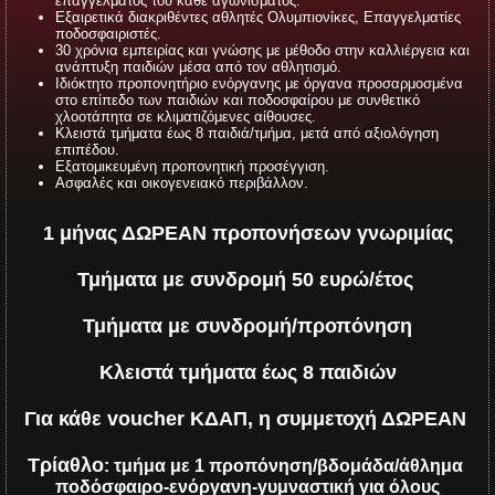
επαγγέλματος του κάθε αγωνίσματος.
Εξαιρετικά διακριθέντες αθλητές Ολυμπιονίκες, Επαγγελματίες
ποδοσφαιριστές.
30 χρόνια εμπειρίας και γνώσης με μέθοδο στην καλλιέργεια και
ανάπτυξη παιδιών μέσα από τον αθλητισμό.
Ιδιόκτητο προπονητήριο ενόργανης με όργανα προσαρμοσμένα
στο επίπεδο των παιδιών και ποδοσφαίρου με συνθετικό
χλοοτάπητα σε κλιματιζόμενες αίθουσες.
Κλειστά τμήματα έως 8 παιδιά/τμήμα, μετά από αξιολόγηση
επιπέδου.
Εξατομικευμένη προπονητική προσέγγιση.
Ασφαλές και οικογενειακό περιβάλλον.
1 μήνας ΔΩΡΕΑΝ προπονήσεων γνωριμίας
Τμήματα με συνδρομή 50 ευρώ/έτος
Τμήματα με συνδρομή/προπόνηση
Κλειστά τμήματα έως 8 παιδιών
Για κάθε voucher ΚΔΑΠ, η συμμετοχή ΔΩΡΕΑΝ
Τρίαθλο
: τμήμα με 1 προπόνηση/βδομάδα/άθλημα
ποδόσφαιρο-ενόργανη-γυμναστική για όλους