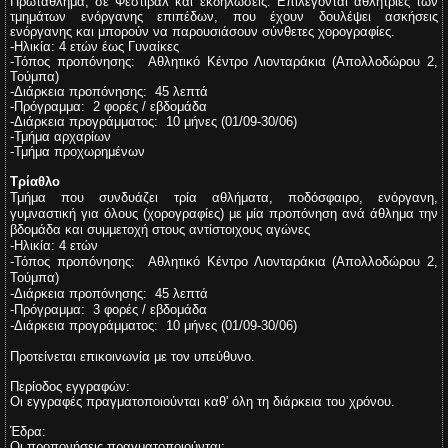
Πρωτάθλημα, σε Φεστιβάλ και εκδηλώσεις. Επιλέγονται αθλήτριες των
τμημάτων ενόργανης επιπέδων, που έχουν δουλέψει ασκήσεις
ενόργανης και μπορούν να παρουσιάσουν σύνθετες χορογραφίες.
-Ηλικία:
4 ετών έως Γυναίκες
-Τόπος προπόνησης:
Αθλητικό Κέντρο Λιονταράκια
(Απολλοδώρου 2,
Τούμπα)
-Διάρκεια προπόνησης: 45
λεπτά
-Πρόγραμμα:
2 φορές / εβδομάδα
-Διάρκεια προγράμματος:
10 μήνες (01/09-30/06)
-Τμήμα αρχαρίων
-Τμήμα προχωρημένων
Τρίαθλο
Τμήμα που συνδυάζει τρία αθλήματα, ποδόσφαιρο, ενόργανη,
γυμναστική για όλους (χορογραφίες) με μία προπόνηση ανά άθλημα την
βδομάδα και συμμετοχή στους αντίστοιχους αγώνες
-Ηλικία:
4 ετών
-Τόπος προπόνησης:
Αθλητικό Κέντρο Λιονταράκια
(Απολλοδώρου 2,
Τούμπα)
-Διάρκεια προπόνησης: 45
λεπτά
-Πρόγραμμα: 3
φορές / εβδομάδα
-Διάρκεια προγράμματος:
10 μήνες (01/09-30/06)
Προτείνεται επικοινωνία με τον υπεύθυνο.
Περίοδος εγγραφών:
Οι εγγραφές πραγματοποιούνται καθ' όλη τη διάρκεια του χρόνου.
Έδρα:
Οι προπονήσεις πραγματοποιούνται: